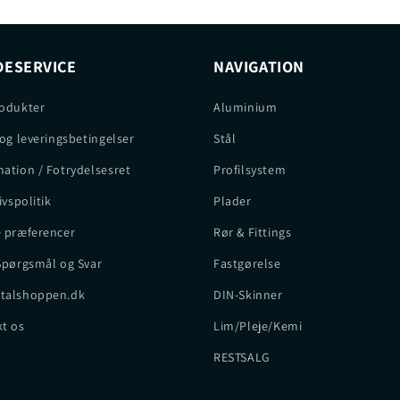
ESERVICE
NAVIGATION
odukter
Aluminium
 og leveringsbetingelser
Stål
ation / Fotrydelsesret
Profilsystem
ivspolitik
Plader
 præferencer
Rør & Fittings
Spørgsmål og Svar
Fastgørelse
talshoppen.dk
DIN-Skinner
t os
Lim/Pleje/Kemi
RESTSALG