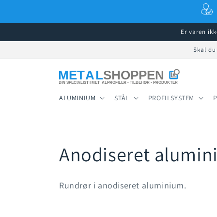
Gå til
indhold
Er varen ik
Skal du
ALUMINIUM
STÅL
PROFILSYSTEM
K
Anodiseret alumin
o
Rundrør i anodiseret aluminium.
l