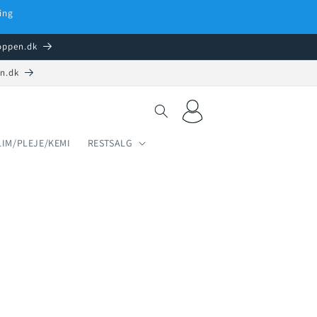
ing
hoppen.dk
en.dk
Log
Indkøbskurv
ind
LIM/PLEJE/KEMI
RESTSALG