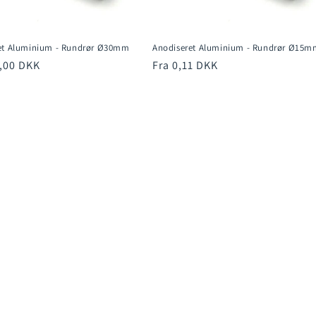
et Aluminium - Rundrør Ø30mm
Anodiseret Aluminium - Rundrør Ø15m
pris
3,00 DKK
Normalpris
Fra 0,11 DKK