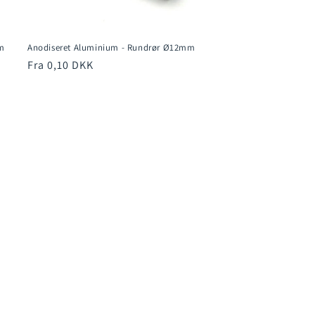
m
Anodiseret Aluminium - Rundrør Ø12mm
Normalpris
Fra 0,10 DKK