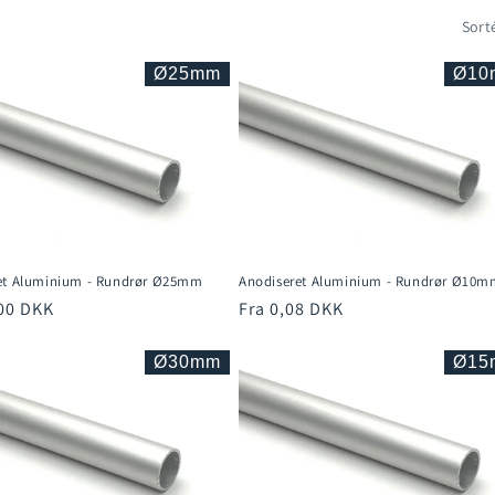
Sorté
Ø25mm
Ø10
et Aluminium - Rundrør Ø25mm
Anodiseret Aluminium - Rundrør Ø10m
pris
,00 DKK
Normalpris
Fra 0,08 DKK
Ø30mm
Ø15