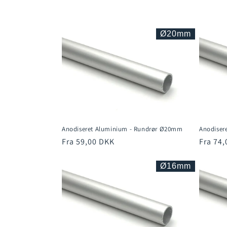
l
e
Ø20mm
k
t
i
Anodiseret Aluminium - Rundrør Ø20mm
Anodiser
o
Normalpris
Fra 59,00 DKK
Normal
Fra 74
n
Ø16mm
: