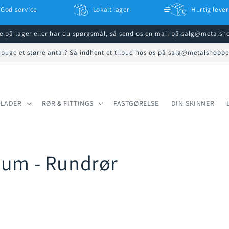
God service
Lokalt lager
Hurtig lever
ke på lager eller har du spørgsmål, så send os en mail på salg@metals
 buge et større antal? Så indhent et tilbud hos os på salg@metalshopp
PLADER
RØR & FITTINGS
FASTGØRELSE
DIN-SKINNER
ium - Rundrør