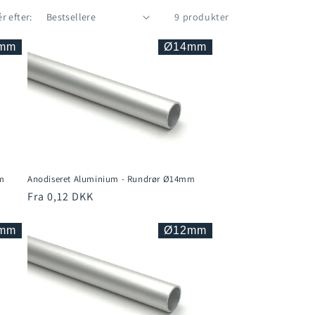
r efter:
9 produkter
mm
Ø14mm
m
Anodiseret Aluminium - Rundrør Ø14mm
Normalpris
Fra 0,12 DKK
mm
Ø12mm