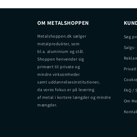
OM METALSHOPPEN
KUND
Metalshoppen.dk sælger
Søg pr
metalprodukter, som
Salgs-
bl.a. aluminium og stål.
Reklam
Shoppen henvender sig
primært til private og
Privatl
mindre virksomheder
Cookie
samt uddannelsesinstitutioner,
da vores fokus er på levering
FAQ / 
af metal i kortere længder og mindre
Om Me
mængder.
Kontak