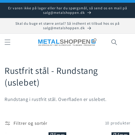
Gå til
Er varen ikke på lager eller har du spørgsmål, så send os en mail på
indhold
salg@metalshoppen.dk
Skal du buge et større antal? Så indhent et tilbud hos os på
salg@metalshoppen.dk
Indkøbsku
K
Rustfrit stål - Rundstang
o
(uslebet)
l
Rundstang i rustfrit stål. Overfladen er uslebet.
l
e
Filtrer og sortér
10 produkter
k
Ø5mm
Ø4mm