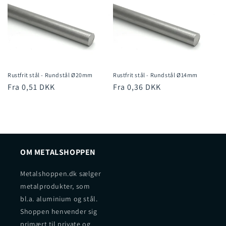
Rustfrit stål - Rundstål Ø20mm
Rustfrit stål - Rundstål Ø14mm
Normalpris
Fra 0,51 DKK
Normalpris
Fra 0,36 DKK
OM METALSHOPPEN
Metalshoppen.dk sælger
metalprodukter, som
bl.a. aluminium og stål.
Shoppen henvender sig
primært til private og