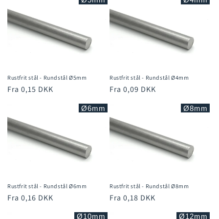
t
i
o
n
Rustfrit stål - Rundstål Ø5mm
Rustfrit stål - Rundstål Ø4mm
:
Normalpris
Fra 0,15 DKK
Normalpris
Fra 0,09 DKK
Ø6mm
Ø8mm
Rustfrit stål - Rundstål Ø6mm
Rustfrit stål - Rundstål Ø8mm
Normalpris
Fra 0,16 DKK
Normalpris
Fra 0,18 DKK
Ø10mm
Ø12mm