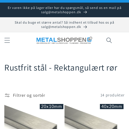
Gå til
Er varen ikke på lager eller har du spørgsmål, så send os en mail på
indhold
salg@metalshoppen.dk
Skal du buge et større antal? Så indhent et tilbud hos os på
salg@metalshoppen.dk
Indkøbsku
K
Rustfrit stål - Rektangulært rør
o
l
Filtrer og sortér
14 produkter
l
20x10mm
40x20mm
e
k