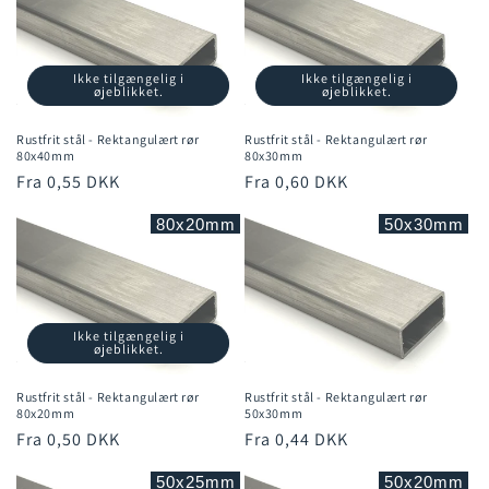
Ikke tilgængelig i
Ikke tilgængelig i
øjeblikket.
øjeblikket.
Rustfrit stål - Rektangulært rør
Rustfrit stål - Rektangulært rør
80x40mm
80x30mm
Normalpris
Fra 0,55 DKK
Normalpris
Fra 0,60 DKK
80x20mm
50x30mm
Ikke tilgængelig i
øjeblikket.
Rustfrit stål - Rektangulært rør
Rustfrit stål - Rektangulært rør
80x20mm
50x30mm
Normalpris
Fra 0,50 DKK
Normalpris
Fra 0,44 DKK
50x25mm
50x20mm