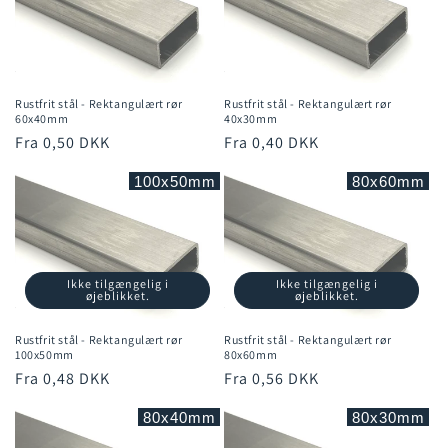
Rustfrit stål - Rektangulært rør
Rustfrit stål - Rektangulært rør
60x40mm
40x30mm
Normalpris
Fra 0,50 DKK
Normalpris
Fra 0,40 DKK
100x50mm
80x60mm
Ikke tilgængelig i
Ikke tilgængelig i
øjeblikket.
øjeblikket.
Rustfrit stål - Rektangulært rør
Rustfrit stål - Rektangulært rør
100x50mm
80x60mm
Normalpris
Fra 0,48 DKK
Normalpris
Fra 0,56 DKK
80x40mm
80x30mm