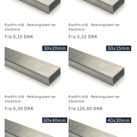
t
i
Rustfrit stål - Rektangulært rør
Rustfrit stål - Rektangulært rør
o
20x10mm
40x20mm
Normalpris
Fra 0,15 DKK
Normalpris
Fra 0,32 DKK
n
30x20mm
30x15mm
:
Rustfrit stål - Rektangulært rør
Rustfrit stål - Rektangulært rør
30x20mm
30x15mm
Normalpris
Fra 0,30 DKK
Normalpris
Fra 126,00 DKK
60x40mm
40x30mm