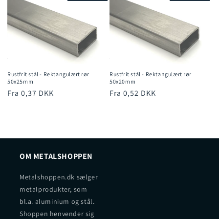
Rustfrit stål - Rektangulært rør
Rustfrit stål - Rektangulært rør
50x25mm
50x20mm
Normalpris
Fra 0,37 DKK
Normalpris
Fra 0,52 DKK
OM METALSHOPPEN
Metalshoppen.dk sælger
metalprodukter, som
bl.a. aluminium og stål.
Shoppen henvender sig