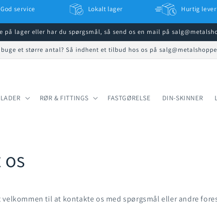
God service
Lokalt lager
Hurtig lever
ke på lager eller har du spørgsmål, så send os en mail på salg@metals
 buge et større antal? Så indhent et tilbud hos os på salg@metalshopp
PLADER
RØR & FITTINGS
FASTGØRELSE
DIN-SKINNER
 os
 velkommen til at kontakte os med spørgsmål eller andre fores