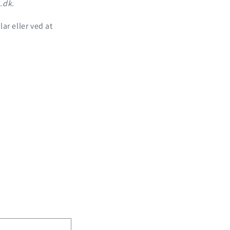
.dk
.
r eller ved at