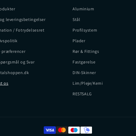
odukter
Aluminium
 og leveringsbetingelser
Stål
ation / Fotrydelsesret
Profilsystem
ivspolitik
Plader
 præferencer
Rør & Fittings
Spørgsmål og Svar
Fastgørelse
talshoppen.dk
DIN-Skinner
t os
Lim/Pleje/Kemi
RESTSALG