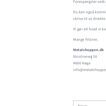
Forespørgsler vedr.
Du kan også komme 
skrive til os direkt
Vi gør alt hvad vi k
Mange hilsner,
Metalshoppen.dk
Nicolinevej 26
4600 Køge
info@metalshoppe
K
Navn