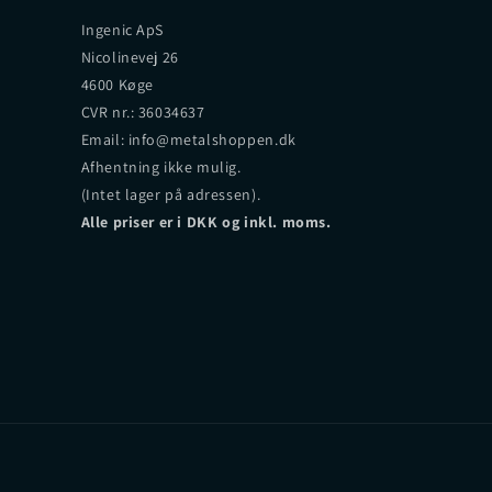
Ingenic ApS
Nicolinevej 26
4600 Køge
CVR nr.: 36034637
Email: info@metalshoppen.dk
Afhentning ikke mulig.
(Intet lager på adressen).
Alle priser er i DKK og inkl. moms.