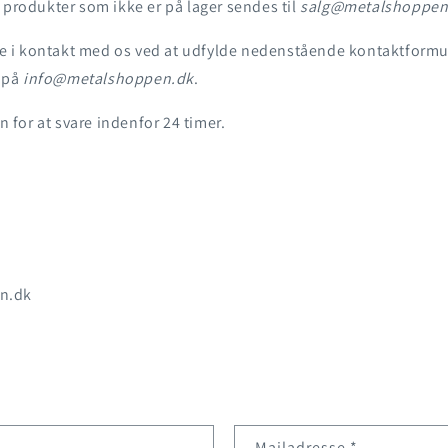
 produkter som ikke er på lager sendes til
salg@metalshoppen
i kontakt med os ved at udfylde nedenstående kontaktformula
e på
info@metalshoppen.dk
.
an for at svare indenfor 24 timer.
n.dk
Mailadresse
*