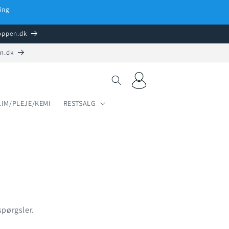
ing
hoppen.dk
en.dk
Log
Indkøbskurv
ind
LIM/PLEJE/KEMI
RESTSALG
pørgsler.