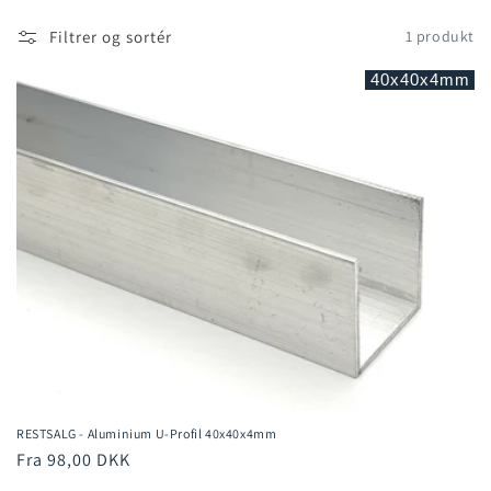
t
Filtrer og sortér
1 produkt
i
40x40x4mm
o
n
:
RESTSALG - Aluminium U-Profil 40x40x4mm
Normalpris
Fra 98,00 DKK