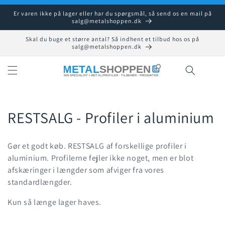
Gå til
Er varen ikke på lager eller har du spørgsmål, så send os en mail på
indhold
salg@metalshoppen.dk
Skal du buge et større antal? Så indhent et tilbud hos os på
salg@metalshoppen.dk
Indkøbsku
K
RESTSALG - Profiler i aluminium
o
Gør et godt køb. RESTSALG af forskellige profiler i
l
aluminium. Profilerne fejler ikke noget, men er blot
afskæringer i længder som afviger fra vores
l
standardlængder.
e
Kun så længe lager haves.
k