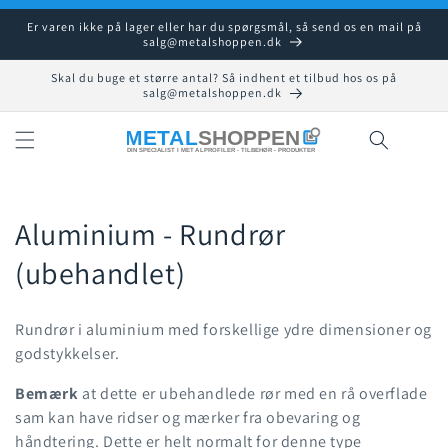
Gå til
Er varen ikke på lager eller har du spørgsmål, så send os en mail på
indhold
salg@metalshoppen.dk
Skal du buge et større antal? Så indhent et tilbud hos os på
salg@metalshoppen.dk
Indkøbsku
K
Aluminium - Rundrør
o
(ubehandlet)
l
Rundrør i aluminium med forskellige ydre dimensioner og
l
godstykkelser.
e
Bemærk
at dette er ubehandlede rør med en rå overflade
sam kan have ridser og mærker fra obevaring og
k
håndtering. Dette er helt normalt for denne type