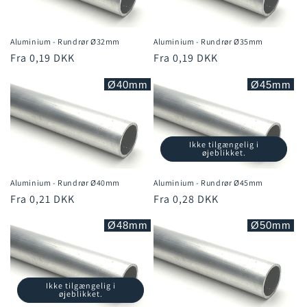
Aluminium - Rundrør Ø32mm
Aluminium - Rundrør Ø35mm
Normalpris
Fra 0,19 DKK
Normalpris
Fra 0,19 DKK
Ø40mm
Ø45mm
Ikke tilgængelig i
øjeblikket.
Aluminium - Rundrør Ø40mm
Aluminium - Rundrør Ø45mm
Normalpris
Fra 0,21 DKK
Normalpris
Fra 0,28 DKK
Ø48mm
Ø50mm
Ikke tilgængelig i
øjeblikket.