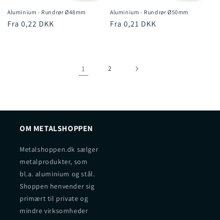
Aluminium - Rundrør Ø48mm
Aluminium - Rundrør Ø50mm
Normalpris
Fra 0,22 DKK
Normalpris
Fra 0,21 DKK
1
2
OM METALSHOPPEN
Metalshoppen.dk sælger
metalprodukter, som
bl.a. aluminium og stål.
Shoppen henvender sig
primært til private og
mindre virksomheder