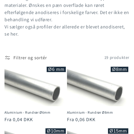
t
materialer. Ønskes en pæn overflade kan røret
efterfølgende anodiseres i forskelige farver. Det er ikke en
i
behandling vi udfører.
o
Vi sælger også profiler der allerede er blevet anodiseret,
se her.
n
:
Filtrer og sortér
19 produkter
Ø6 mm
Ø8mm
Aluminium - Rundrør Ø6mm
Aluminium - Rundrør Ø8mm
Normalpris
Fra 0,04 DKK
Normalpris
Fra 0,06 DKK
Ø10mm
Ø15mm