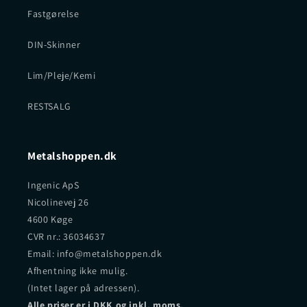
Fastgørelse
DIN-Skinner
Lim/Pleje/Kemi
RESTSALG
Metalshoppen.dk
Ingenic ApS
Nicolinevej 26
4600 Køge
CVR nr.: 36034637
Email: info@metalshoppen.dk
Afhentning ikke mulig.
(Intet lager på adressen).
Alle priser er i DKK og inkl. moms.