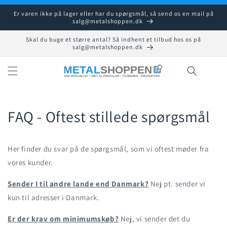
Gå til
Er varen ikke på lager eller har du spørgsmål, så send os en mail på
indhold
salg@metalshoppen.dk
Skal du buge et større antal? Så indhent et tilbud hos os på
salg@metalshoppen.dk
Indkøbsku
FAQ - Oftest stillede spørgsmål
Her finder du svar på de spørgsmål, som vi oftest møder fra
vores kunder.
Sender I til andre lande end Danmark?
Nej pt. sender vi
kun til adresser i Danmark.
Er der krav om minimumskøb?
Nej, vi sender det du