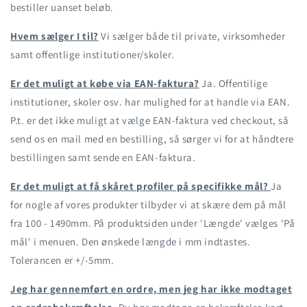
bestiller uanset beløb.
Hvem sælger I til?
Vi sælger både til private, virksomheder
samt offentlige institutioner/skoler.
Er det muligt at købe via EAN-faktura?
Ja. Offentilige
institutioner, skoler osv. har mulighed for at handle via EAN.
P.t. er det ikke muligt at vælge EAN-faktura ved checkout, så
send os en mail med en bestilling, så sørger vi for at håndtere
bestillingen samt sende en EAN-faktura.
Er det muligt at få skåret profiler på specifikke mål?
Ja
for nogle af vores produkter tilbyder vi at skære dem på mål
fra 100 - 1490mm. På produktsiden under 'Længde' vælges 'På
mål' i menuen. Den ønskede længde i mm indtastes.
Tolerancen er +/-5mm.
Jeg har gennemført en ordre, men jeg har ikke modtaget