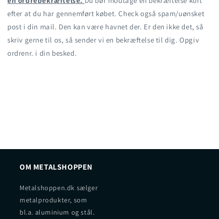
en ordrebekræftelse.
Du bør modtage en bekræftelse kort
efter at du har gennemført købet. Check også spam/uønsket
post i din mail. Den kan være havnet der. Er den ikke det, så
skriv gerne til os, så sender vi en bekræftelse til dig. Opgiv
ordrenr. i din besked.
OM METALSHOPPEN
Metalshoppen.dk sælger
metalprodukter, som
bl.a. aluminium og stål.