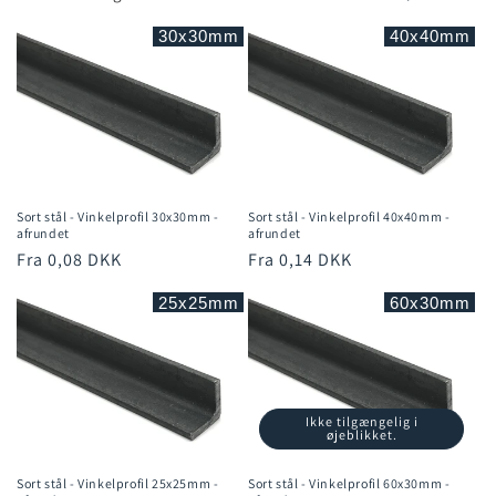
t
30x30mm
40x40mm
i
o
n
:
Sort stål - Vinkelprofil 30x30mm -
Sort stål - Vinkelprofil 40x40mm -
afrundet
afrundet
Normalpris
Fra 0,08 DKK
Normalpris
Fra 0,14 DKK
25x25mm
60x30mm
Ikke tilgængelig i
øjeblikket.
Sort stål - Vinkelprofil 25x25mm -
Sort stål - Vinkelprofil 60x30mm -