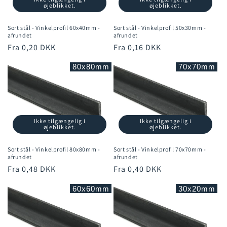
øjeblikket.
øjeblikket.
Sort stål - Vinkelprofil 60x40mm -
Sort stål - Vinkelprofil 50x30mm -
afrundet
afrundet
Normalpris
Fra 0,20 DKK
Normalpris
Fra 0,16 DKK
80x80mm
70x70mm
Ikke tilgængelig i
Ikke tilgængelig i
øjeblikket.
øjeblikket.
Sort stål - Vinkelprofil 80x80mm -
Sort stål - Vinkelprofil 70x70mm -
afrundet
afrundet
Normalpris
Fra 0,48 DKK
Normalpris
Fra 0,40 DKK
60x60mm
30x20mm