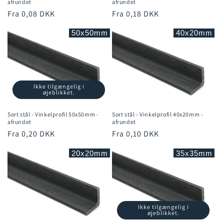
afrundet
afrundet
Normalpris
Fra 0,08 DKK
Normalpris
Fra 0,18 DKK
50x50mm
40x20mm
Ikke tilgængelig i
øjeblikket.
Sort stål - Vinkelprofil 50x50mm -
Sort stål - Vinkelprofil 40x20mm -
afrundet
afrundet
Normalpris
Fra 0,20 DKK
Normalpris
Fra 0,10 DKK
20x20mm
35x35mm
Ikke tilgængelig i
øjeblikket.