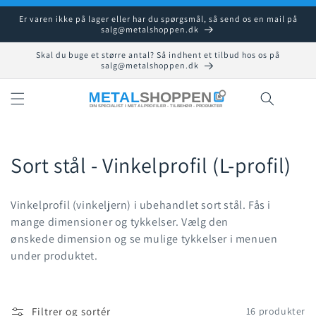
Gå til
Er varen ikke på lager eller har du spørgsmål, så send os en mail på
indhold
salg@metalshoppen.dk
Skal du buge et større antal? Så indhent et tilbud hos os på
salg@metalshoppen.dk
Indkøbsku
K
Sort stål - Vinkelprofil (L-profil)
o
Vinkelprofil (vinkeljern)
i ubehandlet sort stål. Fås i
l
mange
dimensioner
og tykkelser. Vælg den
ønskede
dimension
og se mulige tykkelser i menuen
l
under produktet.
e
k
Filtrer og sortér
16 produkter