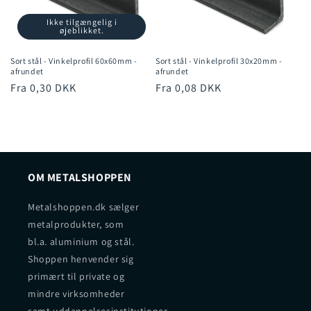
Ikke tilgængelig i
øjeblikket.
Sort stål - Vinkelprofil 60x60mm -
Sort stål - Vinkelprofil 30x20mm -
afrundet
afrundet
Normalpris
Fra 0,30 DKK
Normalpris
Fra 0,08 DKK
OM METALSHOPPEN
Metalshoppen.dk sælger
metalprodukter, som
bl.a. aluminium og stål.
Shoppen henvender sig
primært til private og
mindre virksomheder
samt uddannelsesinstitutioner,