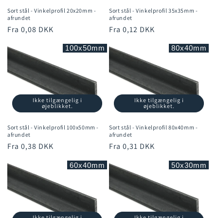
Sort stål - Vinkelprofil 20x20mm -
Sort stål - Vinkelprofil 35x35mm -
afrundet
afrundet
Normalpris
Fra 0,08 DKK
Normalpris
Fra 0,12 DKK
100x50mm
80x40mm
Ikke tilgængelig i
Ikke tilgængelig i
øjeblikket.
øjeblikket.
Sort stål - Vinkelprofil 100x50mm -
Sort stål - Vinkelprofil 80x40mm -
afrundet
afrundet
Normalpris
Fra 0,38 DKK
Normalpris
Fra 0,31 DKK
60x40mm
50x30mm
Ikke tilgængelig i
Ikke tilgængelig i