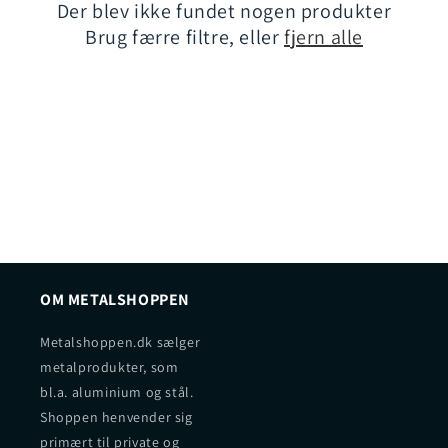
Der blev ikke fundet nogen produkter
t
Brug færre filtre, eller
fjern alle
i
o
n
:
OM METALSHOPPEN
Metalshoppen.dk sælger
metalprodukter, som
bl.a. aluminium og stål.
Shoppen henvender sig
primært til private og