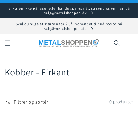
Gå til
Er varen ikke på lager eller har du spørgsmål, så send os en mail på
indhold
salg@metalshoppen.dk
Skal du buge et større antal? Så indhent et tilbud hos os på
salg@metalshoppen.dk
Indkøbsku
K
Kobber - Firkant
o
l
Filtrer og sortér
0 produkter
l
e
k