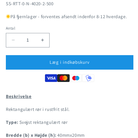
SKU:
SS-RTT-0-N-4020-2-500
På fjernlager - forventes afsendt indenfor 8-12 hverdage.
Antal
Reducer
Øg
antallet
antallet
for
for
Rustfrit
Rustfrit
Læg i indkøbskurv
stål
stål
-
-
Rektangulært
Rektangulært
rør
rør
40x20mm
40x20mm
Beskrivelse
Rektangulært rør i rustfrit stål.
Type:
Svejst rektangulært rør
Bredde (b) x Højde (h):
40mmx20mm