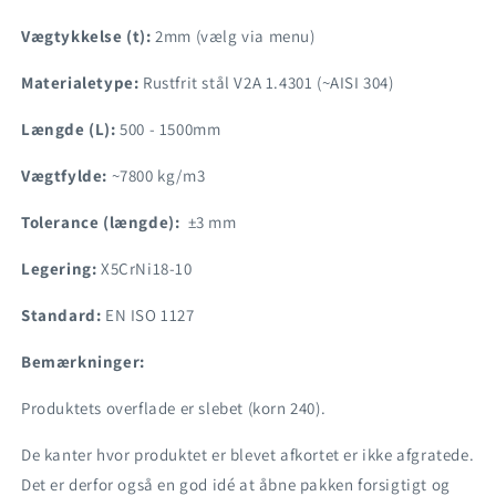
Vægtykkelse (t):
2mm (vælg via menu)
Materialetype:
Rustfrit stål V2A 1.4301 (~AISI 304)
Længde (L):
500 - 1500mm
Vægtfylde:
~7800 kg/m3
Tolerance (længde):
±3 mm
Legering:
X5CrNi18-10
Standard:
EN ISO 1127
Bemærkninger:
Produktets overflade er slebet (korn 240).
De kanter hvor produktet er blevet afkortet er ikke afgratede.
Det er derfor også en god idé at åbne pakken forsigtigt og