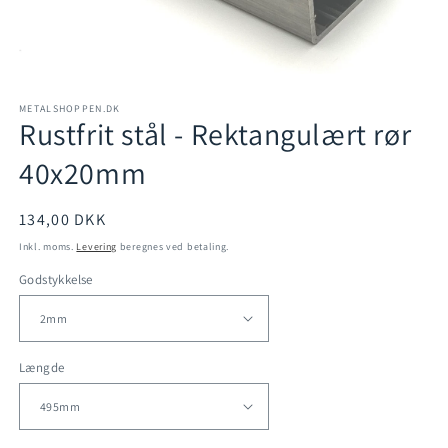
Åbn
mediet
METALSHOPPEN.DK
1
Rustfrit stål - Rektangulært rør
i
modus
40x20mm
Normalpris
134,00 DKK
Inkl. moms.
Levering
beregnes ved betaling.
Godstykkelse
Længde