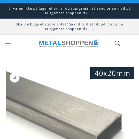
Gå til
Er varen ikke på lager eller har du spørgsmål, så send os en mail på
indhold
salg@metalshoppen.dk
Skal du buge et større antal? Så indhent et tilbud hos os på
salg@metalshoppen.dk
Indkøbsku
40x20mm
å til
roduktoplysninger