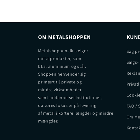
OM METALSHOPPEN
KUND
Metalshoppen.dk sælger
Søg pr
metalprodukter, som
Salgs-
bl.a. aluminium og stål.
Reklam
Shoppen henvender sig
primært til private og
Privatl
mindre virksomheder
Cookie
samt uddannelsesinstitutioner,
da vores fokus er på levering
FAQ / 
af metal i kortere længder og mindre
Om Me
mængder.
Kontak