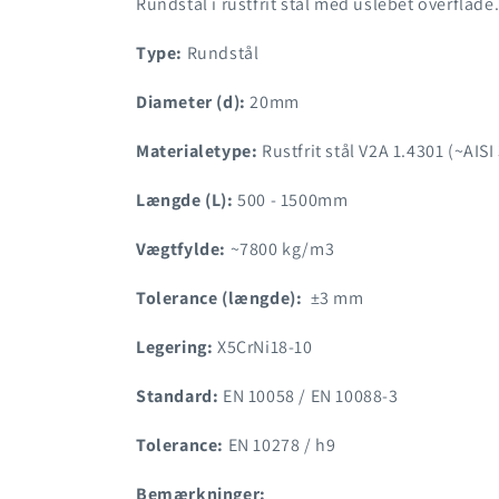
Rundstål i rustfrit stål med uslebet overflade
Type:
Rundstål
Diameter (d):
20mm
Materialetype:
Rustfrit stål V2A 1.4301 (~AISI
Længde (L):
500 - 1500mm
Vægtfylde:
~7800 kg/m3
Tolerance (længde):
±3 mm
Legering:
X5CrNi18-10
Standard:
EN 10058 / EN 10088-3
Tolerance:
EN 10278 / h9
Bemærkninger: