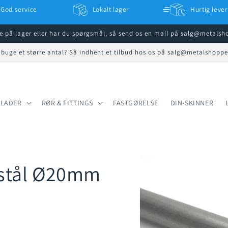
God service
Lokalt lager
Hurtig lever
ke på lager eller har du spørgsmål, så send os en mail på salg@metals
 buge et større antal? Så indhent et tilbud hos os på salg@metalshopp
PLADER
RØR & FITTINGS
FASTGØRELSE
DIN-SKINNER
ndstål Ø20mm