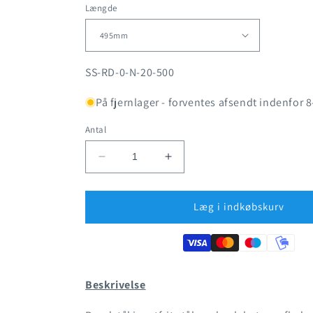
Længde
SKU:
SS-RD-0-N-20-500
På fjernlager - forventes afsendt indenfor 
Antal
Reducer
Øg
antallet
antallet
for
for
Rustfrit
Rustfrit
Læg i indkøbskurv
stål
stål
-
-
Rundstål
Rundstål
Ø20mm
Ø20mm
Beskrivelse