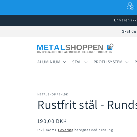
Gå til
indhold
Er varen ik
Skal du
ALUMINIUM
STÅL
PROFILSYSTEM
METALSHOPPEN.DK
Rustfrit stål - Ru
Normalpris
190,00 DKK
Inkl. moms.
Levering
beregnes ved betaling.