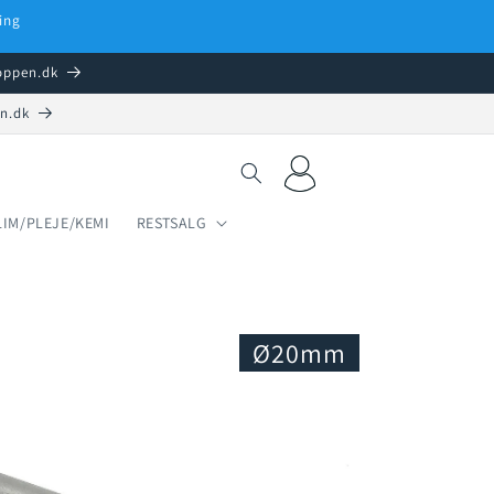
ing
hoppen.dk
en.dk
Log
Indkøbskurv
ind
LIM/PLEJE/KEMI
RESTSALG
Ø20mm