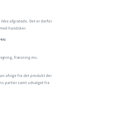
 ikke afgratede. Det er derfor
g med handsker.
ves:
rejning, fræsning mv.
an afvige fra det produkt der
ns partier samt udvalget fra