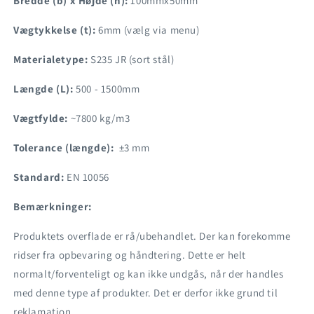
Bredde (b) x Højde (h):
100mmx50mm
Vægtykkelse (t):
6mm (vælg via menu)
Materialetype:
S235 JR (sort stål)
Længde (L):
500 - 1500mm
Vægtfylde:
~7800 kg/m3
Tolerance (længde):
±3 mm
Standard:
EN 10056
Bemærkninger:
Produktets overflade er rå/ubehandlet. Der kan forekomme
ridser fra opbevaring og håndtering. Dette er helt
normalt/forventeligt og kan ikke undgås, når der handles
med denne type af produkter. Det er derfor ikke grund til
reklamation.