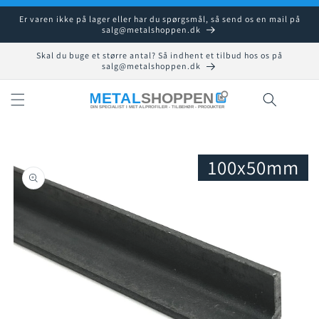
Gå til
Er varen ikke på lager eller har du spørgsmål, så send os en mail på
indhold
salg@metalshoppen.dk
Skal du buge et større antal? Så indhent et tilbud hos os på
salg@metalshoppen.dk
Indkøbsku
100x50mm
å til
roduktoplysninger