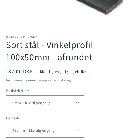
Åbn
mediet
METALSHOPPEN.DK
1
Sort stål - Vinkelprofil
i
modus
100x50mm - afrundet
Normalpris
182,00 DKK
Ikke tilgængelig i øjeblikket.
Inkl. moms.
Levering
beregnes ved betaling.
Godstykkelse
Længde