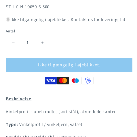
SKU:
ST-L-0-N-10050-6-500
Ikke tilgængelig i øjeblikket. Kontakt os for leveringstid.
Antal
Reducer
Øg
antallet
antallet
for
for
Sort
Sort
Ikke tilgængelig i øjeblikket.
stål
stål
-
-
Vinkelprofil
Vinkelprofil
100x50mm
100x50mm
-
-
Beskrivelse
afrundet
afrundet
Vinkelprofil - ubehandlet (sort stål), afrundede kanter
Type:
Vinkelprofil / vinkeljern, valset