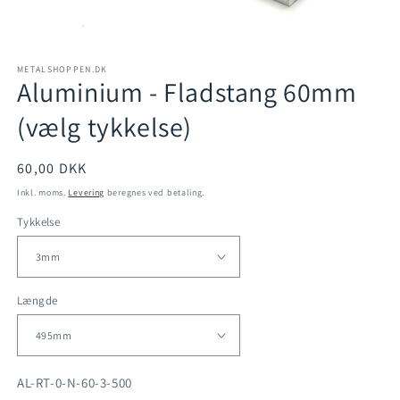
Åbn
mediet
METALSHOPPEN.DK
1
Aluminium - Fladstang 60mm
i
modus
(vælg tykkelse)
Normalpris
60,00 DKK
Inkl. moms.
Levering
beregnes ved betaling.
Tykkelse
Længde
SKU:
AL-RT-0-N-60-3-500