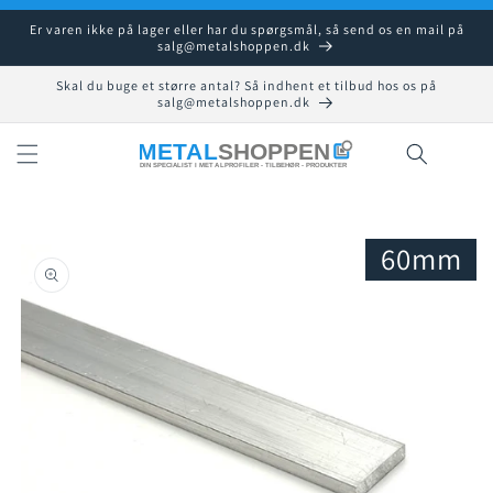
Gå til
Er varen ikke på lager eller har du spørgsmål, så send os en mail på
indhold
salg@metalshoppen.dk
Skal du buge et større antal? Så indhent et tilbud hos os på
salg@metalshoppen.dk
Indkøbsku
60mm
å til
roduktoplysninger