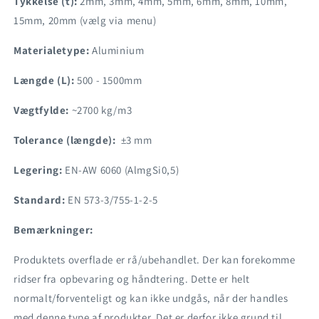
Tykkelse (t):
2mm, 3mm, 4mm, 5mm, 6mm, 8mm, 10mm,
15mm, 20mm (vælg via menu)
Materialetype:
Aluminium
Længde (L):
500 - 1500mm
Vægtfylde:
~2700 kg/m3
Tolerance (længde):
±3 mm
Legering:
EN-AW 6060 (AlmgSi0,5)
Standard:
EN 573-3/755-1-2-5
Bemærkninger:
Produktets overflade er rå/ubehandlet. Der kan forekomme
ridser fra opbevaring og håndtering. Dette er helt
normalt/forventeligt og kan ikke undgås, når der handles
med denne type af produkter. Det er derfor ikke grund til