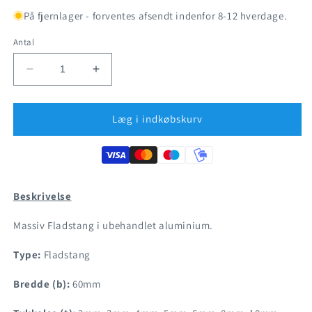
På fjernlager - forventes afsendt indenfor 8-12 hverdage.
Antal
Reducer
Øg
antallet
antallet
for
for
Aluminium
Aluminium
Læg i indkøbskurv
-
-
Fladstang
Fladstang
60mm
60mm
(vælg
(vælg
tykkelse)
tykkelse)
Beskrivelse
Massiv Fladstang i ubehandlet aluminium.
Type:
Fladstang
Bredde (b):
60mm