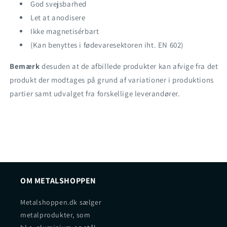
God svejsbarhed
Let at anodisere
Ikke magnetisérbart
(Kan benyttes i fødevaresektoren iht. EN 602)
Bemærk
desuden at de afbillede produkter kan afvige fra det
produkt der modtages på grund af variationer i produktions
partier samt udvalget fra forskellige leverandører.
OM METALSHOPPEN
Metalshoppen.dk sælger
metalprodukter, som