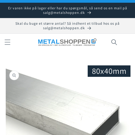
Gå til
Er varen ikke på lager eller har du spørgsmål, så send os en mail på
indhold
salg@metalshoppen.dk
Skal du buge et større antal? Så indhent et tilbud hos os på
salg@metalshoppen.dk
Indkøbsku
80x40mm
å til
roduktoplysninger