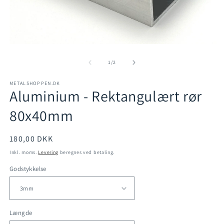
Å
m
Åbn
2
mediet
i
1
af
1
/
2
m
i
modus
METALSHOPPEN.DK
Aluminium - Rektangulært rør
80x40mm
Normalpris
180,00 DKK
Inkl. moms.
Levering
beregnes ved betaling.
Godstykkelse
Længde