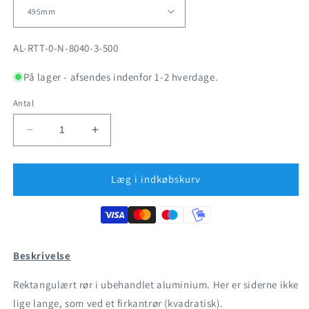
SKU:
AL-RTT-0-N-8040-3-500
På lager - afsendes indenfor 1-2 hverdage.
Antal
Reducer
Øg
antallet
antallet
for
for
Aluminium
Aluminium
Læg i indkøbskurv
-
-
Rektangulært
Rektangulært
rør
rør
80x40mm
80x40mm
Beskrivelse
Rektangulært rør i ubehandlet aluminium. Her er siderne ikke
lige lange, som ved et firkantrør (kvadratisk).