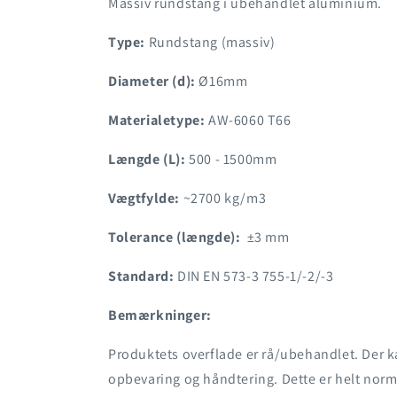
Massiv rundstang i ubehandlet aluminium.
Type:
Rundstang (massiv)
Diameter (d):
Ø16mm
Materialetype:
AW-6060 T66
Længde (L):
500 - 1500mm
Vægtfylde:
~2700 kg/m3
Tolerance (længde):
±3 mm
Standard:
DIN EN 573-3 755-1/-2/-3
Bemærkninger:
Produktets overflade er rå/ubehandlet. Der 
opbevaring og håndtering. Dette er helt norm