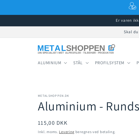
Gå til
indhold
Er varen ik
Skal du
ALUMINIUM
STÅL
PROFILSYSTEM
METALSHOPPEN.DK
Aluminium - Rund
Normalpris
115,00 DKK
Inkl. moms.
Levering
beregnes ved betaling.