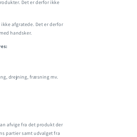
odukter. Det er derfor ikke
 ikke afgratede. Det er derfor
g med handsker.
ves:
ing, drejning, fræsning mv.
an afvige fra det produkt der
ns partier samt udvalget fra