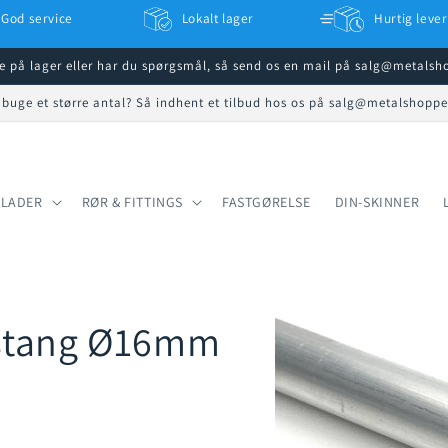
God service
Lokalt lager
Hurtig lever
ke på lager eller har du spørgsmål, så send os en mail på salg@metals
 buge et større antal? Så indhent et tilbud hos os på salg@metalshopp
PLADER
RØR & FITTINGS
FASTGØRELSE
DIN-SKINNER
stang Ø16mm