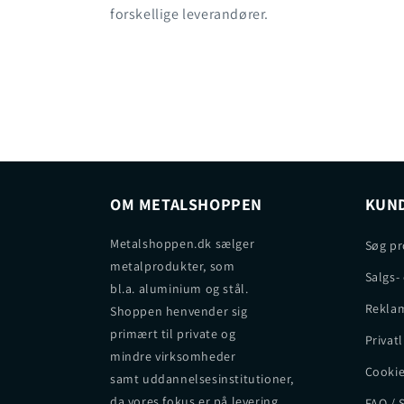
forskellige leverandører.
OM METALSHOPPEN
KUND
Metalshoppen.dk sælger
Søg pr
metalprodukter, som
Salgs-
bl.a. aluminium og stål.
Reklam
Shoppen henvender sig
primært til private og
Privatl
mindre virksomheder
Cookie
samt uddannelsesinstitutioner,
da vores fokus er på levering
FAQ / 