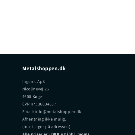
Metalshoppen.dk
Ingenic ApS
Nicolinevej 26
4600 Køge
CVR nr.: 36034637
Email: info@metalshoppen.dk
Afhentning ikke mulig.
(Intet lager på adressen).
Alle priser er i DKK og inkl. moms.