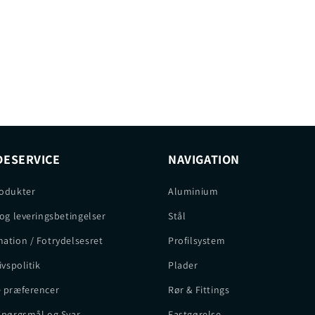
ESERVICE
NAVIGATION
odukter
Aluminium
 og leveringsbetingelser
Stål
ation / Fotrydelsesret
Profilsystem
ivspolitik
Plader
 præferencer
Rør & Fittings
Spørgsmål og Svar
Fastgørelse