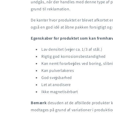
undgås, når der handles med denne type af pr
grund til reklamation.
De kanter hvor produktet er blevet afkortet er
også en god idé at åbne pakken forsigtigt o
Egenskaber for produktet som kan fremhæ
Lav densitet (vejer ca. 1/3 af stål.)
Rigtig god korrosionsbestandighed
Kan nemt forarbejdes ved boring, slibn
Kan pulverlakeres
God svejsbarhed
Let at anodisere
Ikke magnetisérbart
Bemærk
desuden at de afbillede produkter k
modtages på grund af variationer i produktio