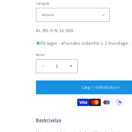
Længde
SKU:
AL-RD-0-N-16-500
På lager - afsendes indenfor 1-2 hverdage.
Antal
Reducer
Øg
antallet
antallet
for
for
Aluminium
Aluminium
Læg i indkøbskurv
-
-
Rundstang
Rundstang
Ø16mm
Ø16mm
Beskrivelse