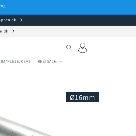
ing
hoppen.dk
en.dk
Log
Indkøbskurv
ind
LIM/PLEJE/KEMI
RESTSALG
Ø16mm