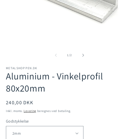
Åbn
mediet
1
Å
i
m
modus
2
af
1
/
2
i
m
METALSHOPPEN.DK
Aluminium - Vinkelprofil
80x20mm
Normalpris
240,00 DKK
Inkl. moms.
Levering
beregnes ved betaling.
Godstykkelse