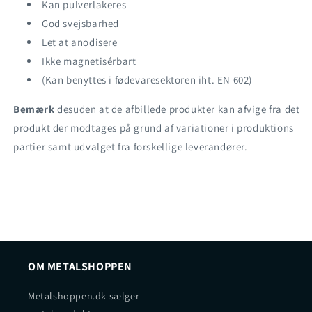
Kan pulverlakeres
God svejsbarhed
Let at anodisere
Ikke magnetisérbart
(Kan benyttes i fødevaresektoren iht. EN 602)
Bemærk
desuden at de afbillede produkter kan afvige fra det
produkt der modtages på grund af variationer i produktions
partier samt udvalget fra forskellige leverandører.
OM METALSHOPPEN
Metalshoppen.dk sælger