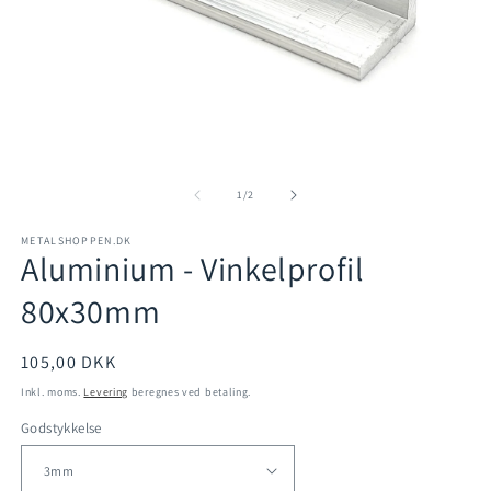
Åbn
mediet
1
Å
i
m
modus
2
af
1
/
2
i
m
METALSHOPPEN.DK
Aluminium - Vinkelprofil
80x30mm
Normalpris
105,00 DKK
Inkl. moms.
Levering
beregnes ved betaling.
Godstykkelse