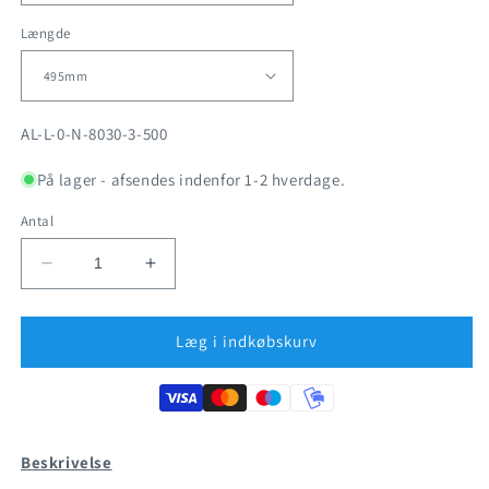
Længde
SKU:
AL-L-0-N-8030-3-500
På lager - afsendes indenfor 1-2 hverdage.
Antal
Reducer
Øg
antallet
antallet
for
for
Aluminium
Aluminium
Læg i indkøbskurv
-
-
Vinkelprofil
Vinkelprofil
80x30mm
80x30mm
Beskrivelse