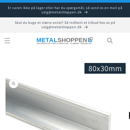
Gå til
Er varen ikke på lager eller har du spørgsmål, så send os en mail på
indhold
salg@metalshoppen.dk
Skal du buge et større antal? Så indhent et tilbud hos os på
salg@metalshoppen.dk
Indkøbsku
80x30mm
å til
roduktoplysninger