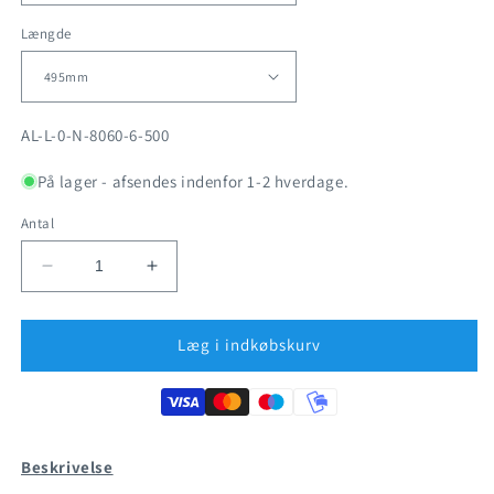
Længde
SKU:
AL-L-0-N-8060-6-500
På lager - afsendes indenfor 1-2 hverdage.
Antal
Reducer
Øg
antallet
antallet
for
for
Aluminium
Aluminium
Læg i indkøbskurv
-
-
Vinkelprofil
Vinkelprofil
80x60mm
80x60mm
Beskrivelse