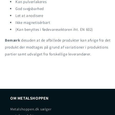
Kan pulverlakeres
God svejsbarhed
Let at anodisere
Ikke magnetisérbart
(Kan benyttes i fødevaresektoren iht. EN 602)
Bemærk
desuden at de afbillede produkter kan afvige fra det
produkt der modtages på grund af variationer i produktions
partier samt udvalget fra forskellige leverandører.
OM METALSHOPPEN
Metalshoppen.dk sælger