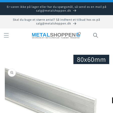
Gå til
Er varen ikke på lager eller har du spørgsmål, så send os en mail på
indhold
salg@metalshoppen.dk
Skal du buge et større antal? Så indhent et tilbud hos os på
salg@metalshoppen.dk
Indkøbsku
80x60mm
å til
roduktoplysninger