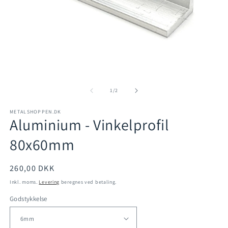
Åbn
mediet
1
Å
i
m
modus
2
af
1
/
2
i
m
METALSHOPPEN.DK
Aluminium - Vinkelprofil
80x60mm
Normalpris
260,00 DKK
Inkl. moms.
Levering
beregnes ved betaling.
Godstykkelse