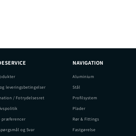
ESERVICE
NAVIGATION
odukter
Aluminium
 og leveringsbetingelser
Stål
ation / Fotrydelsesret
Profilsystem
ivspolitik
Plader
 præferencer
Rør & Fittings
Spørgsmål og Svar
Fastgørelse