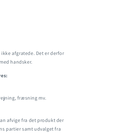
 ikke afgratede. Det er derfor
g med handsker.
ves:
rejning, fræsning mv.
an afvige fra det produkt der
ns partier samt udvalget fra