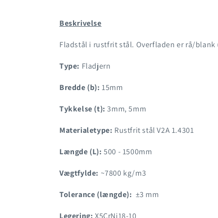
15mm
15mm
Beskrivelse
Fladstål i rustfrit stål. Overfladen er rå/blank
Type:
Fladjern
Bredde (b):
15mm
Tykkelse (t):
3mm, 5mm
Materialetype:
Rustfrit stål V2A 1.4301
Længde (L):
500 - 1500mm
Vægtfylde:
~7800 kg/m3
Tolerance (længde):
±3 mm
Legering:
X5CrNi18-10