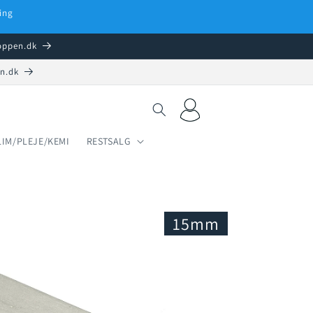
ing
hoppen.dk
en.dk
Log
Indkøbskurv
ind
LIM/PLEJE/KEMI
RESTSALG
15mm