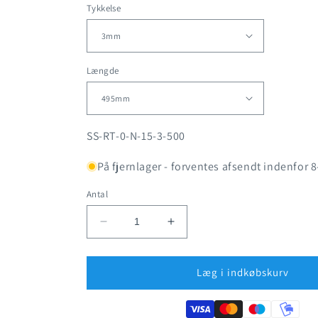
Tykkelse
Længde
SKU:
SS-RT-0-N-15-3-500
På fjernlager - forventes afsendt indenfor 
Antal
Reducer
Øg
antallet
antallet
for
for
Rustfrit
Rustfrit
Læg i indkøbskurv
stål
stål
-
-
Fladstål
Fladstål