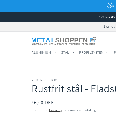
Gå til
indhold
Er varen ik
Skal du
ALUMINIUM
STÅL
PROFILSYSTEM
METALSHOPPEN.DK
Rustfrit stål - Fla
Normalpris
46,00 DKK
Inkl. moms.
Levering
beregnes ved betaling.