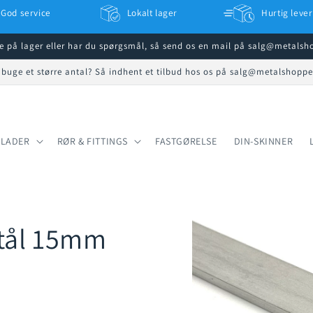
God service
Lokalt lager
Hurtig lever
ke på lager eller har du spørgsmål, så send os en mail på salg@metals
 buge et større antal? Så indhent et tilbud hos os på salg@metalshopp
PLADER
RØR & FITTINGS
FASTGØRELSE
DIN-SKINNER
dstål 15mm