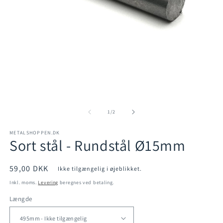
Åbn
mediet
1
i
modus
Å
m
2
af
1
/
2
i
m
METALSHOPPEN.DK
Sort stål - Rundstål Ø15mm
Normalpris
59,00 DKK
Ikke tilgængelig i øjeblikket.
Inkl. moms.
Levering
beregnes ved betaling.
Længde