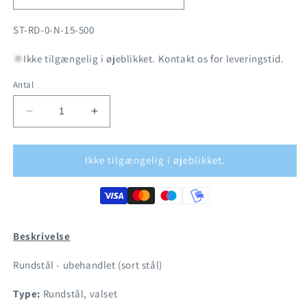
SKU:
ST-RD-0-N-15-500
Ikke tilgængelig i øjeblikket. Kontakt os for leveringstid.
Antal
Reducer
Øg
antallet
antallet
for
for
Sort
Sort
Ikke tilgængelig i øjeblikket.
stål
stål
-
-
Rundstål
Rundstål
Ø15mm
Ø15mm
Beskrivelse
Rundstål - ubehandlet (sort stål)
Type:
Rundstål, valset