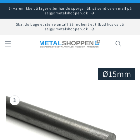
Gå til
Er varen ikke på lager eller har du spørgsmål, så send os en mail på
indhold
salg@metalshoppen.dk
Skal du buge et større antal? Så indhent et tilbud hos os på
salg@metalshoppen.dk
Indkøbsku
Ø15mm
å til
roduktoplysninger