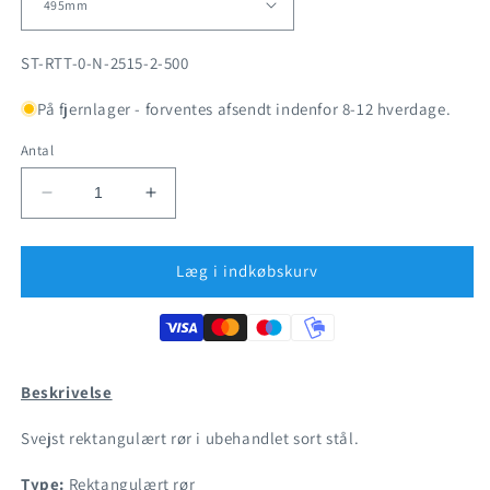
SKU:
ST-RTT-0-N-2515-2-500
På fjernlager - forventes afsendt indenfor 8-12 hverdage.
Antal
Reducer
Øg
antallet
antallet
for
for
Sort
Sort
Læg i indkøbskurv
stål
stål
-
-
Rektangulært
Rektangulært
rør
rør
25x15mm
25x15mm
Beskrivelse
Svejst rektangulært rør i ubehandlet sort stål.
Type:
Rektangulært rør