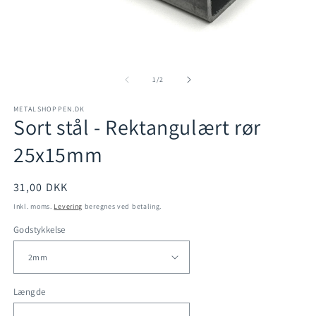
Å
Åbn
m
mediet
2
1
af
1
/
2
i
i
m
modus
METALSHOPPEN.DK
Sort stål - Rektangulært rør
25x15mm
Normalpris
31,00 DKK
Inkl. moms.
Levering
beregnes ved betaling.
Godstykkelse
Længde