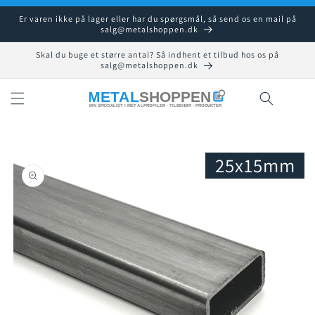
Gå til
Er varen ikke på lager eller har du spørgsmål, så send os en mail på
indhold
salg@metalshoppen.dk
Skal du buge et større antal? Så indhent et tilbud hos os på
salg@metalshoppen.dk
Indkøbsku
25x15mm
å til
roduktoplysninger