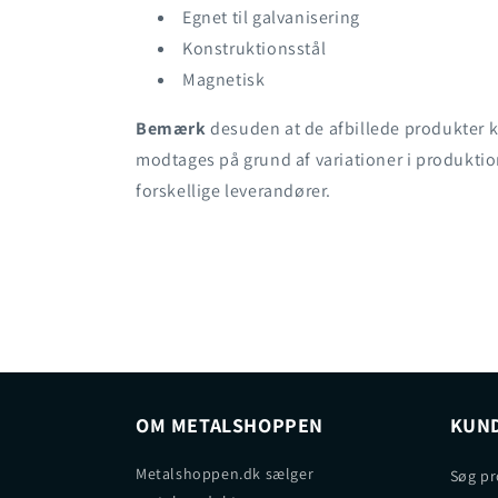
Egnet til galvanisering
Konstruktionsstål
Magnetisk
Bemærk
desuden at de afbillede produkter k
modtages på grund af variationer i produktio
forskellige leverandører.
OM METALSHOPPEN
KUND
Metalshoppen.dk sælger
Søg pr