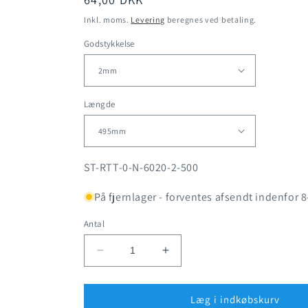
Inkl. moms.
Levering
beregnes ved betaling.
Godstykkelse
Længde
SKU:
ST-RTT-0-N-6020-2-500
På fjernlager - forventes afsendt indenfor 
Antal
Reducer
Øg
antallet
antallet
for
for
Sort
Sort
Læg i indkøbskurv