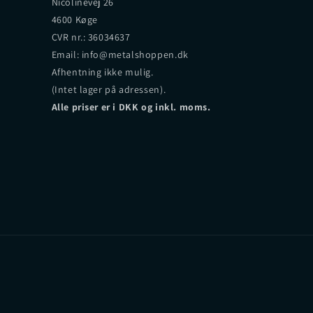
Nicolinevej 26
4600 Køge
CVR nr.: 36034637
Email: info@metalshoppen.dk
Afhentning ikke mulig.
(Intet lager på adressen).
Alle priser er i DKK og inkl. moms.