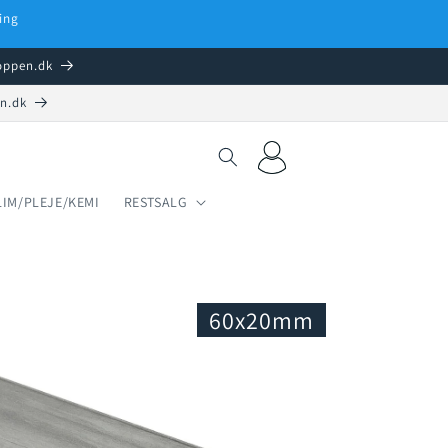
ing
hoppen.dk
en.dk
Log
Indkøbskurv
ind
LIM/PLEJE/KEMI
RESTSALG
60x20mm