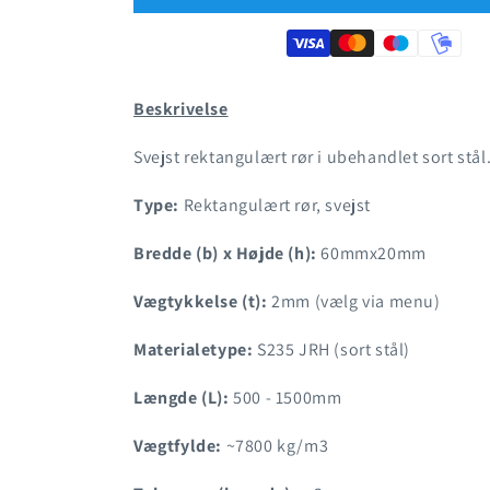
stål
stål
-
-
Rektangulært
Rektangulært
rør
rør
60x20mm
60x20mm
Beskrivelse
Svejst rektangulært rør i ubehandlet sort stål
Type:
Rektangulært rør, svejst
Bredde (b) x Højde (h):
60mmx20mm
Vægtykkelse (t):
2mm (vælg via menu)
Materialetype:
S235 JRH (sort stål)
Længde (L):
500 - 1500mm
Vægtfylde:
~7800 kg/m3