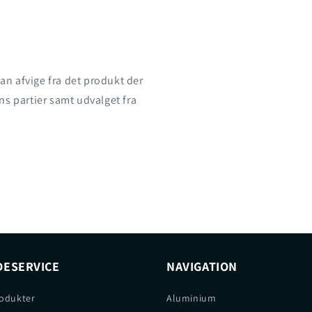
an afvige fra det produkt der
ns partier samt udvalget fra
ESERVICE
NAVIGATION
odukter
Aluminium