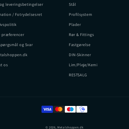
 og leveringsbetingelser
Stål
ation / Fotrydelsesret
Profilsystem
ivspolitik
Plader
 præferencer
Rør & Fittings
Spørgsmål og Svar
Fastgørelse
talshoppen.dk
DIN-Skinner
t os
Lim/Pleje/Kemi
RESTSALG
© 2026,
Metalshoppen.dk