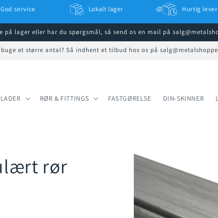
God service
Lokalt lager
Hurtig lever
ke på lager eller har du spørgsmål, så send os en mail på salg@metals
 buge et større antal? Så indhent et tilbud hos os på salg@metalshopp
PLADER
RØR & FITTINGS
FASTGØRELSE
DIN-SKINNER
ulært rør