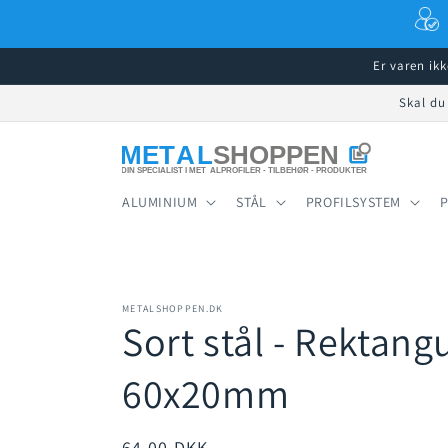
Gå til
indhold
Er varen ik
Skal du
ALUMINIUM
STÅL
PROFILSYSTEM
METALSHOPPEN.DK
Sort stål - Rektang
60x20mm
Normalpris
64,00 DKK