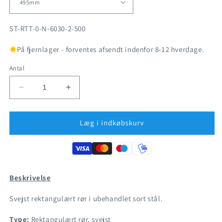
SKU:
ST-RTT-0-N-6030-2-500
På fjernlager - forventes afsendt indenfor 8-12 hverdage.
Antal
Reducer
Øg
antallet
antallet
for
for
Sort
Sort
Læg i indkøbskurv
stål
stål
-
-
Rektangulært
Rektangulært
rør
rør
60x30mm
60x30mm
Beskrivelse
Svejst rektangulært rør i ubehandlet sort stål.
Type:
Rektangulært rør, svejst