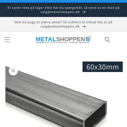
Gå til
Er varen ikke på lager eller har du spørgsmål, så send os en mail på
indhold
salg@metalshoppen.dk
Skal du buge et større antal? Så indhent et tilbud hos os på
salg@metalshoppen.dk
Indkøbsku
60x30mm
å til
roduktoplysninger