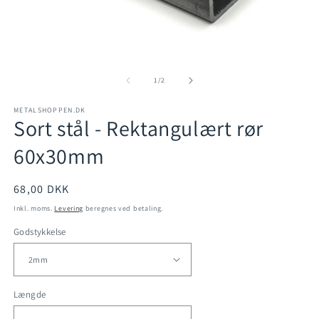
Å
Åbn
m
mediet
2
1
af
1
/
2
i
i
m
modus
METALSHOPPEN.DK
Sort stål - Rektangulært rør
60x30mm
Normalpris
68,00 DKK
Inkl. moms.
Levering
beregnes ved betaling.
Godstykkelse
Længde