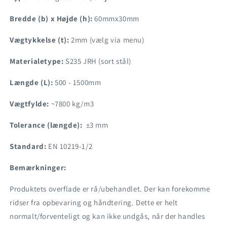
Bredde (b) x Højde (h):
60mmx30mm
Vægtykkelse (t):
2mm (vælg via menu)
Materialetype:
S235 JRH (sort stål)
Længde (L):
500 - 1500mm
Vægtfylde:
~7800 kg/m3
Tolerance (længde):
±3 mm
Standard:
EN 10219-1/2
Bemærkninger:
Produktets overflade er rå/ubehandlet. Der kan forekomme
ridser fra opbevaring og håndtering. Dette er helt
normalt/forventeligt og kan ikke undgås, når der handles