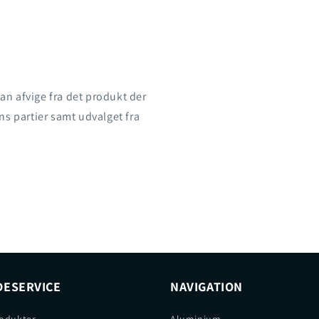
an afvige fra det produkt der
ns partier samt udvalget fra
ESERVICE
NAVIGATION