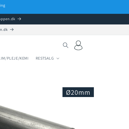
ing
hoppen.dk
en.dk
Log
Indkøbskurv
ind
LIM/PLEJE/KEMI
RESTSALG
Ø20mm