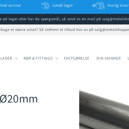
God service
Lokalt lager
Hurtig lever
ke på lager eller har du spørgsmål, så send os en mail på salg@metals
 buge et større antal? Så indhent et tilbud hos os på salg@metalshopp
PLADER
RØR & FITTINGS
FASTGØRELSE
DIN-SKINNER
ør Ø20mm