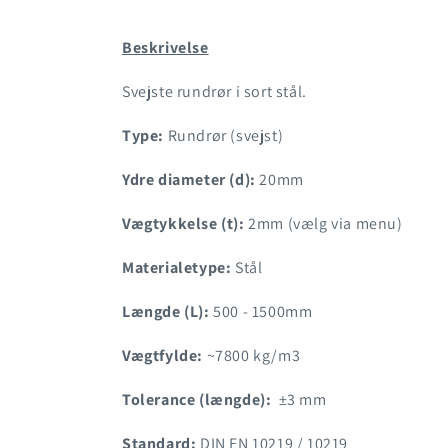
Ø20mm
Ø20mm
Beskrivelse
Svejste rundrør i sort stål.
Type:
Rundrør (svejst)
Ydre diameter (d):
20mm
Vægtykkelse (t):
2mm (vælg via menu)
Materialetype:
Stål
Længde (L):
500 - 1500mm
Vægtfylde:
~7800 kg/m3
Tolerance (længde):
±3 mm
Standard:
DIN EN 10219 / 10219