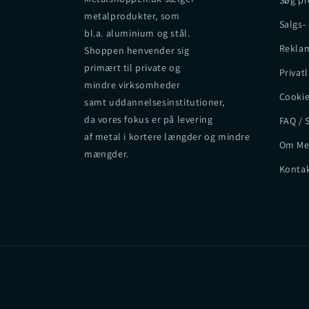
Søg pr
metalprodukter, som
Salgs-
bl.a. aluminium og stål.
Reklam
Shoppen henvender sig
primært til private og
Privatl
mindre virksomheder
Cookie
samt uddannelsesinstitutioner,
da vores fokus er på levering
FAQ / 
af metal i kortere længder og mindre
Om Me
mængder.
Kontak