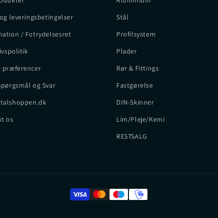
odukter
Aluminium
 og leveringsbetingelser
Stål
ation / Fotrydelsesret
Profilsystem
ivspolitik
Plader
 præferencer
Rør & Fittings
Spørgsmål og Svar
Fastgørelse
talshoppen.dk
DIN-Skinner
t os
Lim/Pleje/Kemi
RESTSALG