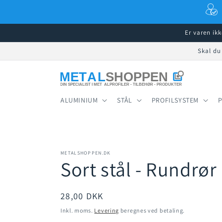
Gå til
indhold
Er varen ik
Skal du
ALUMINIUM
STÅL
PROFILSYSTEM
METALSHOPPEN.DK
Sort stål - Rundr
Normalpris
28,00 DKK
Inkl. moms.
Levering
beregnes ved betaling.