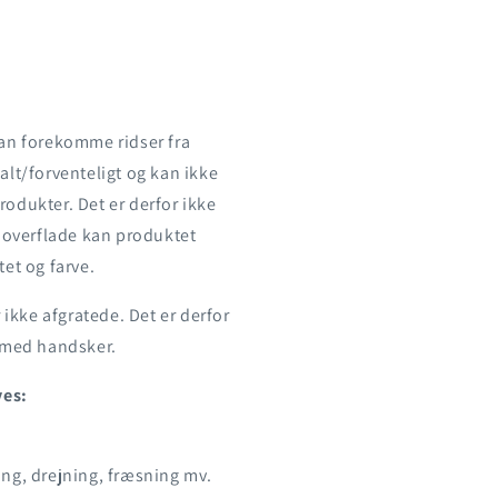
kan forekomme ridser fra
alt/forventeligt og kan ikke
odukter. Det er derfor ikke
t overflade kan produktet
et og farve.
 ikke afgratede. Det er derfor
g med handsker.
ves:
ing, drejning, fræsning mv.