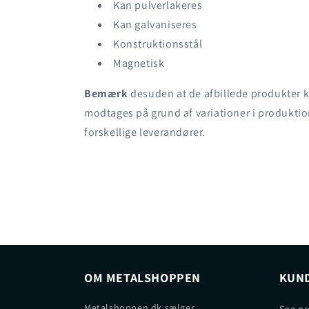
Kan pulverlakeres
Kan galvaniseres
Konstruktionsstål
Magnetisk
Bemærk
desuden at de afbillede produkter k
modtages på grund af variationer i produktio
forskellige leverandører.
OM METALSHOPPEN
KUND
Metalshoppen.dk sælger