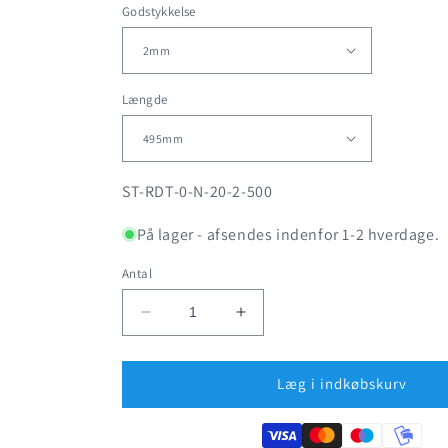
Godstykkelse
Længde
SKU:
ST-RDT-0-N-20-2-500
På lager - afsendes indenfor 1-2 hverdage.
Antal
Reducer
Øg
antallet
antallet
for
for
Sort
Sort
Læg i indkøbskurv
stål
stål
-
-
Rundrør
Rundrør