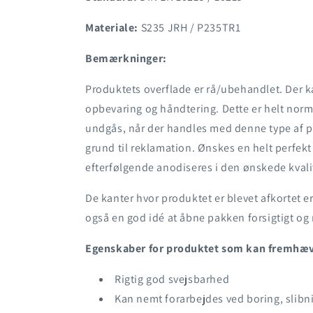
Materiale:
S235 JRH / P235TR1
Bemærkninger:
Produktets overflade er rå/ubehandlet. Der 
opbevaring og håndtering. Dette er helt norm
undgås, når der handles med denne type af pr
grund til reklamation. Ønskes en helt perfek
efterfølgende anodiseres i den ønskede kvalit
De kanter hvor produktet er blevet afkortet er
også en god idé at åbne pakken forsigtigt o
Egenskaber for produktet som kan fremhæ
Rigtig god svejsbarhed
Kan nemt forarbejdes ved boring, slibn