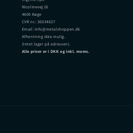
Nicolinevej 26
4600 Køge
CVR nr.: 36034637
Email: info@metalshoppen.dk
Afhentning ikke mulig.
(Intet lager på adressen).
Alle priser er i DKK og inkl. moms.