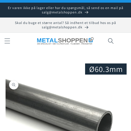
Gå til
Er varen ikke på lager eller har du spørgsmål, så send os en mail på
indhold
salg@metalshoppen.dk
Skal du buge et større antal? Så indhent et tilbud hos os på
salg@metalshoppen.dk
Indkøbsku
Ø60.3mm
å til
roduktoplysninger