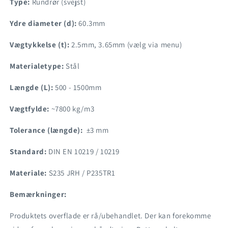
Type:
Rundrør (svejst)
Ydre diameter (d):
60.3mm
Vægtykkelse (t):
2.5mm, 3.65mm (vælg via menu)
Materialetype:
Stål
Længde (L):
500 - 1500mm
Vægtfylde:
~7800 kg/m3
Tolerance (længde):
±3 mm
Standard:
DIN EN 10219 / 10219
Materiale:
S235 JRH / P235TR1
Bemærkninger:
Produktets overflade er rå/ubehandlet. Der kan forekomme