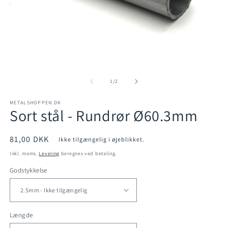
Åbn
mediet
1
Å
i
m
modus
2
af
1
/
2
i
m
METALSHOPPEN.DK
Sort stål - Rundrør Ø60.3mm
Normalpris
81,00 DKK
Ikke tilgængelig i øjeblikket.
Inkl. moms.
Levering
beregnes ved betaling.
Godstykkelse
Længde