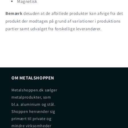
Magnetisk
Bemærk
desuden at de afbillede produkter kan afvige fra det
produkt der modtages på grund af variationer i produktions
partier samt udvalget fra forskellige leverandører.
OM METALSHOPPEN
Metalshoppen.dk sælger
metalprodukter, som
bl.a. aluminium og stål.
Shoppen henvender sig
primært til private og
mindre virksomheder