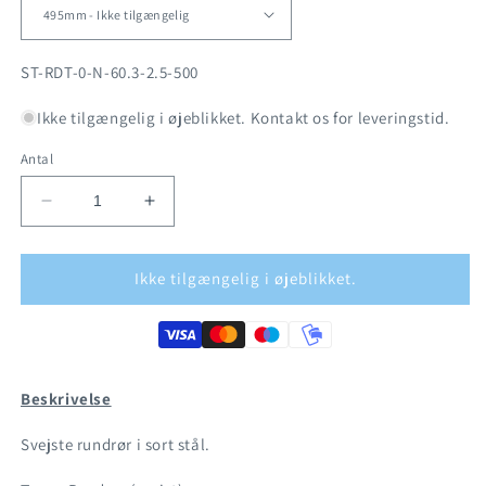
SKU:
ST-RDT-0-N-60.3-2.5-500
Ikke tilgængelig i øjeblikket. Kontakt os for leveringstid.
Antal
Reducer
Øg
antallet
antallet
for
for
Sort
Sort
Ikke tilgængelig i øjeblikket.
stål
stål
-
-
Rundrør
Rundrør
Ø60.3mm
Ø60.3mm
Beskrivelse
Svejste rundrør i sort stål.